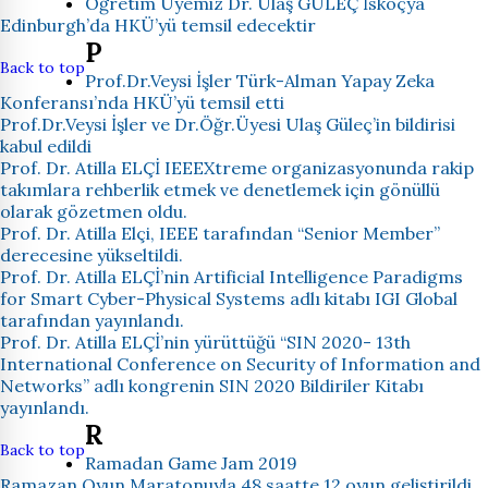
Öğretim Üyemiz Dr. Ulaş GÜLEÇ İskoçya
Edinburgh’da HKÜ’yü temsil edecektir
P
Back to top
Prof.Dr.Veysi İşler Türk-Alman Yapay Zeka
Konferansı’nda HKÜ’yü temsil etti
Prof.Dr.Veysi İşler ve Dr.Öğr.Üyesi Ulaş Güleç’in bildirisi
kabul edildi
Prof. Dr. Atilla ELÇİ IEEEXtreme organizasyonunda rakip
takımlara rehberlik etmek ve denetlemek için gönüllü
olarak gözetmen oldu.
Prof. Dr. Atilla Elçi, IEEE tarafından “Senior Member”
derecesine yükseltildi.
Prof. Dr. Atilla ELÇİ’nin Artificial Intelligence Paradigms
for Smart Cyber-Physical Systems adlı kitabı IGI Global
tarafından yayınlandı.
Prof. Dr. Atilla ELÇİ’nin yürüttüğü “SIN 2020- 13th
International Conference on Security of Information and
Networks” adlı kongrenin SIN 2020 Bildiriler Kitabı
yayınlandı.
R
Back to top
Ramadan Game Jam 2019
Ramazan Oyun Maratonuyla 48 saatte 12 oyun geliştirildi