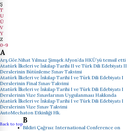
Ş
T
U
Ü
V
Y
Z
0-9
A
Arş.Gör.Nihat Yılmaz Şimşek Afyon’da HKÜ’yü temsil etti
Atatürk İlkeleri ve İnkılap Tarihi II ve Türk Dili Edebiyatı II
Derslerinin Bütünleme Sınav Takvimi
Atatürk İlkeleri ve İnkılap Tarihi I ve Türk Dili Edebiyatı I
Derslerinin Final Sınav Takvimi
Atatürk İlkeleri ve İnkılap Tarihi I ve Türk Dili Edebiyatı I
Derslerinin Vize Sınavlarının Uygulanması Hakkında
Atatürk İlkeleri ve İnkılap Tarihi I ve Türk Dili Edebiyatı I
Derslerinin Vize Sınav Takvimi
AutoMechaton Etkinliği Hk.
B
Back to top
Bildiri Çağrısı: International Conference on