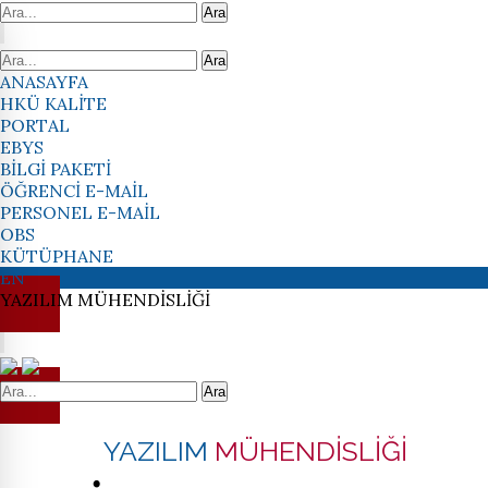
Ara
Ara
ANASAYFA
HKÜ KALİTE
PORTAL
EBYS
BİLGİ PAKETİ
ÖĞRENCİ E-MAİL
PERSONEL E-MAİL
OBS
KÜTÜPHANE
EN
YAZILIM
MÜHENDİSLİĞİ
Ara
YAZILIM
MÜHENDİSLİĞİ