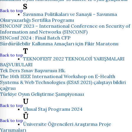
S
Back to top
Savunma Politikaları ve Sanayii – Savunma
Okuryazarlığı Sertifika Programı
SINCONF 2023 – International Conference on Security of
Information and Networks (SINCONF)
SINConf 2024 : Final Batch CFP
Sürdürülebilir Kalkınma Amaçları için Fikir Maratonu
T
Back to top
TEKNOFEST 2022 TEKNOLOJİ YARIŞMALARI
BAŞVURULARI
Tek Ders Sınav Başvurusu Hk.
The 16th IEEE International Workshop on E-Health
Systems & Web Technologies (ESAS 2021) çalıştayı bildiri
çağrısı
Türkiye Oyun Geliştirme Şampiyonası
U
Back to top
Ulusal Staj Programı 2024
Ü
Back to top
Üniversite Öğrencileri Araştırma Proje
Yarışmaları