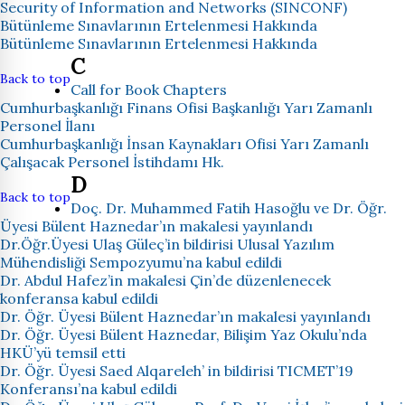
Security of Information and Networks (SINCONF)
Bütünleme Sınavlarının Ertelenmesi Hakkında
Bütünleme Sınavlarının Ertelenmesi Hakkında
C
Back to top
Call for Book Chapters
Cumhurbaşkanlığı Finans Ofisi Başkanlığı Yarı Zamanlı
Personel İlanı
Cumhurbaşkanlığı İnsan Kaynakları Ofisi Yarı Zamanlı
Çalışacak Personel İstihdamı Hk.
D
Back to top
Doç. Dr. Muhammed Fatih Hasoğlu ve Dr. Öğr.
Üyesi Bülent Haznedar’ın makalesi yayınlandı
Dr.Öğr.Üyesi Ulaş Güleç’in bildirisi Ulusal Yazılım
Mühendisliği Sempozyumu’na kabul edildi
Dr. Abdul Hafez’in makalesi Çin’de düzenlenecek
konferansa kabul edildi
Dr. Öğr. Üyesi Bülent Haznedar’ın makalesi yayınlandı
Dr. Öğr. Üyesi Bülent Haznedar, Bilişim Yaz Okulu’nda
HKÜ’yü temsil etti
Dr. Öğr. Üyesi Saed Alqareleh’ in bildirisi TICMET’19
Konferansı’na kabul edildi