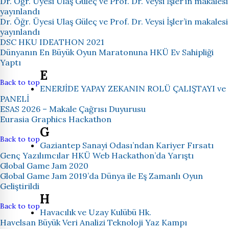
Dr. Öğr. Üyesi Ulaş Güleç ve Prof. Dr. Veysi İşler’in makalesi
yayınlandı
Dr. Öğr. Üyesi Ulaş Güleç ve Prof. Dr. Veysi İşler’in makalesi
yayınlandı
DSC HKU IDEATHON 2021
Dünyanın En Büyük Oyun Maratonuna HKÜ Ev Sahipliği
Yaptı
E
Back to top
ENERJİDE YAPAY ZEKANIN ROLÜ ÇALIŞTAYI ve
PANELİ
ESAS 2026 – Makale Çağrısı Duyurusu
Eurasia Graphics Hackathon
G
Back to top
Gaziantep Sanayi Odası’ndan Kariyer Fırsatı
Genç Yazılımcılar HKÜ Web Hackathon’da Yarıştı
Global Game Jam 2020
Global Game Jam 2019’da Dünya ile Eş Zamanlı Oyun
Geliştirildi
H
Back to top
Havacılık ve Uzay Kulübü Hk.
Havelsan Büyük Veri Analizi Teknoloji Yaz Kampı